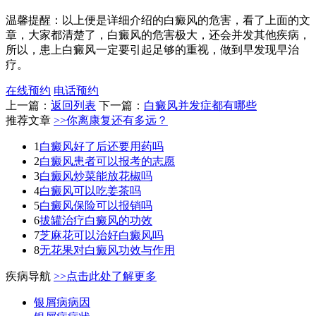
温馨提醒：以上便是详细介绍的白癜风的危害，看了上面的文
章，大家都清楚了，白癜风的危害极大，还会并发其他疾病，
所以，患上白癜风一定要引起足够的重视，做到早发现早治
疗。
在线预约
电话预约
上一篇：
返回列表
下一篇：
白癜风并发症都有哪些
推荐文章
>>你离康复还有多远？
1
白癜风好了后还要用药吗
2
白癜风患者可以报考的志愿
3
白癜风炒菜能放花椒吗
4
白癜风可以吃姜茶吗
5
白癜风保险可以报销吗
6
拔罐治疗白癜风的功效
7
芝麻花可以治好白癜风吗
8
无花果对白癜风功效与作用
疾病导航
>>点击此处了解更多
银屑病病因