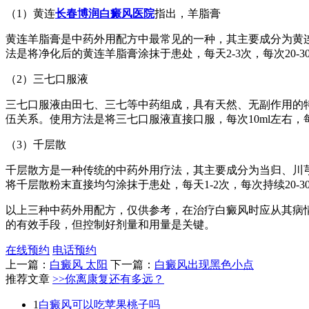
（1）黄连
长春博润白癜风医院
指出，羊脂膏
黄连羊脂膏是中药外用配方中最常见的一种，其主要成分为黄
法是将净化后的黄连羊脂膏涂抹于患处，每天2-3次，每次20-3
（2）三七口服液
三七口服液由田七、三七等中药组成，具有天然、无副作用的
伍关系。使用方法是将三七口服液直接口服，每次10ml左右，
（3）千层散
千层散方是一种传统的中药外用疗法，其主要成分为当归、川
将千层散粉末直接均匀涂抹于患处，每天1-2次，每次持续20-3
以上三种中药外用配方，仅供参考，在治疗白癜风时应从其病
的有效手段，但控制好剂量和用量是关键。
在线预约
电话预约
上一篇：
白癜风 太阳
下一篇：
白癜风出现黑色小点
推荐文章
>>你离康复还有多远？
1
白癜风可以吃苹果桃子吗