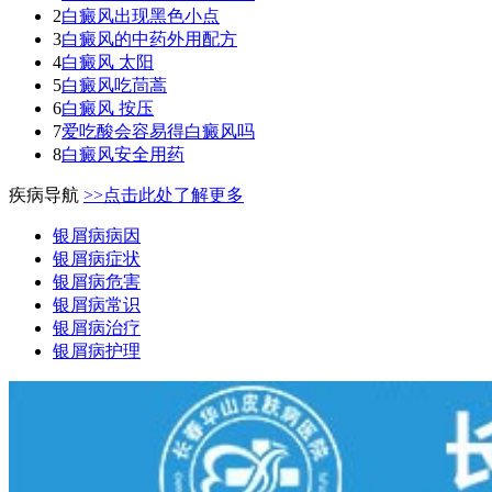
2
白癜风出现黑色小点
3
白癜风的中药外用配方
4
白癜风 太阳
5
白癜风吃茼蒿
6
白癜风 按压
7
爱吃酸会容易得白癜风吗
8
白癜风安全用药
疾病导航
>>点击此处了解更多
银屑病病因
银屑病症状
银屑病危害
银屑病常识
银屑病治疗
银屑病护理