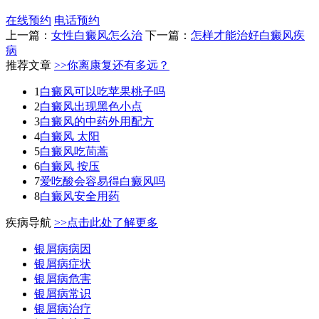
在线预约
电话预约
上一篇：
女性白癜风怎么治
下一篇：
怎样才能治好白癜风疾
病
推荐文章
>>你离康复还有多远？
1
白癜风可以吃苹果桃子吗
2
白癜风出现黑色小点
3
白癜风的中药外用配方
4
白癜风 太阳
5
白癜风吃茼蒿
6
白癜风 按压
7
爱吃酸会容易得白癜风吗
8
白癜风安全用药
疾病导航
>>点击此处了解更多
银屑病病因
银屑病症状
银屑病危害
银屑病常识
银屑病治疗