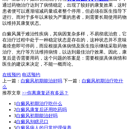
通过药物治疗达到了病情稳定，出现了较好的康复效果，这时
患者便可以逐渐缩减药量或者整个停用，但必须在医生指导下
进行。而对于多年以来较为严重的患者，则需要长期使用药物
以维持其康复状态。
白癜风属于难治性疾病，其病因复杂多样，不易彻底治愈，它
在治疗过程中处于一种稳定状态是存在的，这种状态并不意味
着痊愈即可停药，而应根据具体病情及医生指示继续采取药物
治疗、光疗等方法维持病情，以达到最佳治疗效果。因此，康
复后是否需要用药，这个问题的答案是：需要根据具体病情和
医生的建议来决定，不能一概而论。
在线预约
电话预约
上一篇：
白癜风初期能治好吗
下一篇：
白癜风初期治疗吃什
么
推荐文章
>>你离康复还有多远？
1
白癜风初期治疗吃什么
2
白癜风康复后还用吃药吗
3
白癜风初期能治好吗
4
白癜风别瞎忌口
5
白癜风病人的日常护理保养