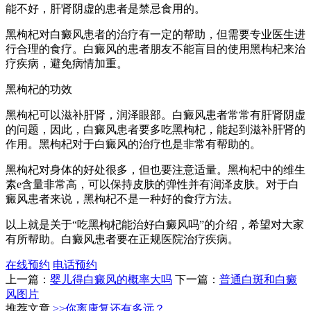
能不好，肝肾阴虚的患者是禁忌食用的。
黑枸杞对白癜风患者的治疗有一定的帮助，但需要专业医生进
行合理的食疗。白癜风的患者朋友不能盲目的使用黑枸杞来治
疗疾病，避免病情加重。
黑枸杞的功效
黑枸杞可以滋补肝肾，润泽眼部。白癜风患者常常有肝肾阴虚
的问题，因此，白癜风患者要多吃黑枸杞，能起到滋补肝肾的
作用。黑枸杞对于白癜风的治疗也是非常有帮助的。
黑枸杞对身体的好处很多，但也要注意适量。黑枸杞中的维生
素e含量非常高，可以保持皮肤的弹性并有润泽皮肤。对于白
癜风患者来说，黑枸杞不是一种好的食疗方法。
以上就是关于“吃黑枸杞能治好白癜风吗”的介绍，希望对大家
有所帮助。白癜风患者要在正规医院治疗疾病。
在线预约
电话预约
上一篇：
婴儿得白癜风的概率大吗
下一篇：
普通白斑和白癜
风图片
推荐文章
>>你离康复还有多远？