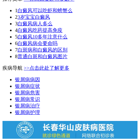
1
白癜风可以吃虾和螃蟹么
2
3岁宝宝白癜风
3
白癜风病人多么
4
白癜风吃药提高免疫
5
白癜风10多年注意什么
6
白癜风病会要命吗
7
白斑病和白癜风的区别
8
普通白斑和白癜风图片
疾病导航
>>点击此处了解更多
银屑病病因
银屑病症状
银屑病危害
银屑病常识
银屑病治疗
银屑病护理