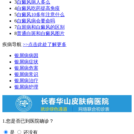
3
白癜风病人多么
4
白癜风吃药提高免疫
5
白癜风10多年注意什么
6
白癜风病会要命吗
7
白斑病和白癜风的区别
8
普通白斑和白癜风图片
疾病导航
>>点击此处了解更多
银屑病病因
银屑病症状
银屑病危害
银屑病常识
银屑病治疗
银屑病护理
1.您是否已到医院确诊？
是
还没有