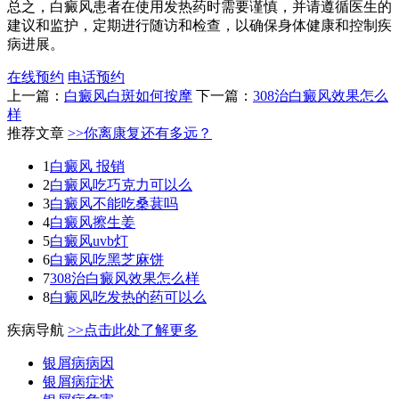
总之，白癜风患者在使用发热药时需要谨慎，并请遵循医生的
建议和监护，定期进行随访和检查，以确保身体健康和控制疾
病进展。
在线预约
电话预约
上一篇：
白癜风白斑如何按摩
下一篇：
308治白癜风效果怎么
样
推荐文章
>>你离康复还有多远？
1
白癜风 报销
2
白癜风吃巧克力可以么
3
白癜风不能吃桑葚吗
4
白癜风擦生姜
5
白癜风uvb灯
6
白癜风吃黑芝麻饼
7
308治白癜风效果怎么样
8
白癜风吃发热的药可以么
疾病导航
>>点击此处了解更多
银屑病病因
银屑病症状