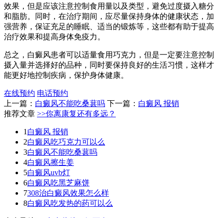
效果，但是应该注意控制食用量以及类型，避免过度摄入糖分
和脂肪。同时，在治疗期间，应尽量保持身体的健康状态，加
强营养，保证充足的睡眠、适当的锻炼等，这些都有助于提高
治疗效果和提高身体免疫力。
总之，白癜风患者可以适量食用巧克力，但是一定要注意控制
摄入量并选择好的品种，同时要保持良好的生活习惯，这样才
能更好地控制疾病，保护身体健康。
在线预约
电话预约
上一篇：
白癜风不能吃桑葚吗
下一篇：
白癜风 报销
推荐文章
>>你离康复还有多远？
1
白癜风 报销
2
白癜风吃巧克力可以么
3
白癜风不能吃桑葚吗
4
白癜风擦生姜
5
白癜风uvb灯
6
白癜风吃黑芝麻饼
7
308治白癜风效果怎么样
8
白癜风吃发热的药可以么