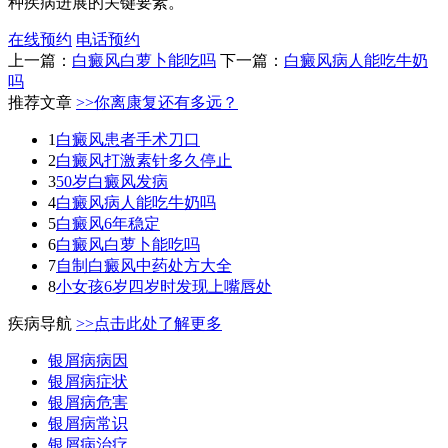
种疾病进展的关键要素。
在线预约
电话预约
上一篇：
白癜风白萝卜能吃吗
下一篇：
白癜风病人能吃牛奶
吗
推荐文章
>>你离康复还有多远？
1
白癜风患者手术刀口
2
白癜风打激素针多久停止
3
50岁白癜风发病
4
白癜风病人能吃牛奶吗
5
白癜风6年稳定
6
白癜风白萝卜能吃吗
7
自制白癜风中药处方大全
8
小女孩6岁四岁时发现上嘴唇处
疾病导航
>>点击此处了解更多
银屑病病因
银屑病症状
银屑病危害
银屑病常识
银屑病治疗