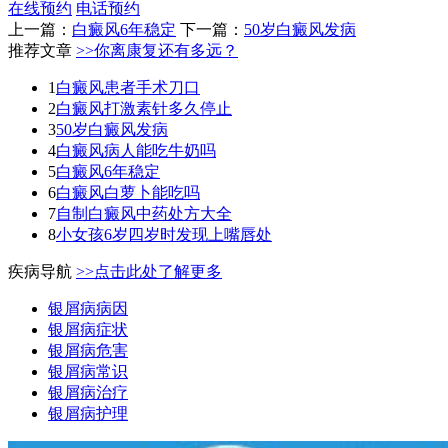
在线预约
电话预约
上一篇：
白癜风6年稳定
下一篇：
50岁白癜风发病
推荐文章
>>你离康复还有多远？
1
白癜风患者手术刀口
2
白癜风打激素针多久停止
3
50岁白癜风发病
4
白癜风病人能吃牛奶吗
5
白癜风6年稳定
6
白癜风白萝卜能吃吗
7
自制白癜风中药处方大全
8
小女孩6岁四岁时发现上嘴唇处
疾病导航
>>点击此处了解更多
银屑病病因
银屑病症状
银屑病危害
银屑病常识
银屑病治疗
银屑病护理